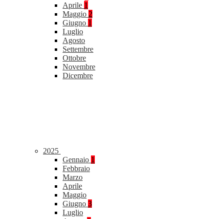
Aprile
1
Maggio
2
Giugno
1
Luglio
Agosto
Settembre
Ottobre
Novembre
Dicembre
2025
Gennaio
1
Febbraio
Marzo
Aprile
Maggio
Giugno
3
Luglio