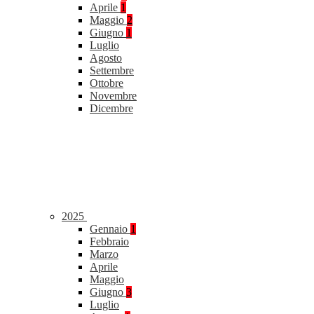
Aprile
1
Maggio
2
Giugno
1
Luglio
Agosto
Settembre
Ottobre
Novembre
Dicembre
2025
Gennaio
1
Febbraio
Marzo
Aprile
Maggio
Giugno
3
Luglio