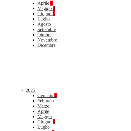
Aprile
1
Maggio
2
Giugno
1
Luglio
Agosto
Settembre
Ottobre
Novembre
Dicembre
2025
Gennaio
1
Febbraio
Marzo
Aprile
Maggio
Giugno
3
Luglio