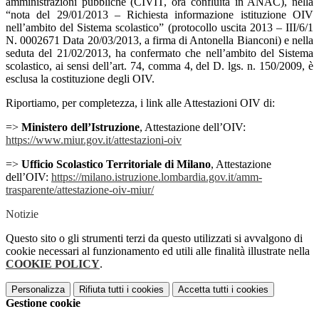
amministrazioni pubbliche (CIVIT, ora confluita in ANAC), nella
“nota del 29/01/2013 – Richiesta informazione istituzione OIV
nell’ambito del Sistema scolastico” (protocollo uscita 2013 – III/6/1
N. 0002671 Data 20/03/2013, a firma di Antonella Bianconi) e nella
seduta del 21/02/2013, ha confermato che nell’ambito del Sistema
scolastico, ai sensi dell’art. 74, comma 4, del D. lgs. n. 150/2009, è
esclusa la costituzione degli OIV.
Riportiamo, per completezza, i link alle Attestazioni OIV di:
=>
Ministero dell’Istruzione
, Attestazione dell’OIV:
https://www.miur.gov.it/attestazioni-oiv
=>
Ufficio Scolastico Territoriale di Milano
, Attestazione
dell’OIV:
https://milano.istruzione.lombardia.gov.it/amm-
trasparente/attestazione-oiv-miur/
Notizie
Questo sito o gli strumenti terzi da questo utilizzati si avvalgono di
cookie necessari al funzionamento ed utili alle finalità illustrate nella
COOKIE POLICY
.
Personalizza
Rifiuta tutti
i cookies
Accetta tutti
i cookies
Gestione cookie