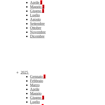
Aprile
1
Maggio
2
Giugno
1
Luglio
Agosto
Settembre
Ottobre
Novembre
Dicembre
2025
Gennaio
1
Febbraio
Marzo
Aprile
Maggio
Giugno
3
Luglio