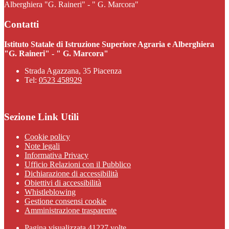
Alberghiera "G. Raineri" - " G. Marcora"
Contatti
Istituto Statale di Istruzione Superiore Agraria e Alberghiera
"G. Raineri" - " G. Marcora"
Strada Agazzana, 35 Piacenza
Tel:
0523 458929
Sezione Link Utili
Cookie policy
Note legali
Informativa Privacy
Ufficio Relazioni con il Pubblico
Dichiarazione di accessibilità
Obiettivi di accessibilità
Whistleblowing
Gestione consensi cookie
Amministrazione trasparente
Pagina visualizzata
41227
volte